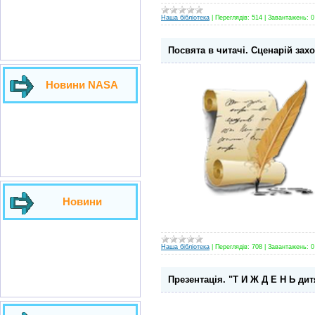
Наша бібліотека
|
Переглядів:
514
|
Завантажень:
0
Посвята в читачі. Сценарій заход
Новини NASA
Новини
Наша бібліотека
|
Переглядів:
708
|
Завантажень:
0
Презентація. "Т И Ж Д Е Н Ь дит