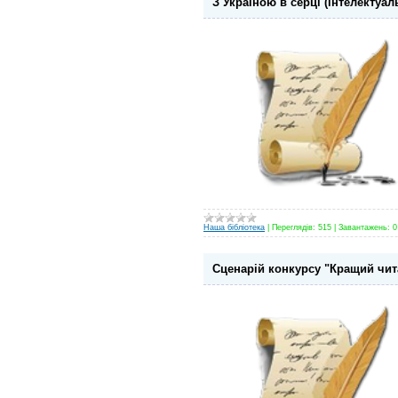
З Україною в серці (інтелектуал
Наша бібліотека
|
Переглядів:
515
|
Завантажень:
0
Сценарій конкурсу "Кращий чит