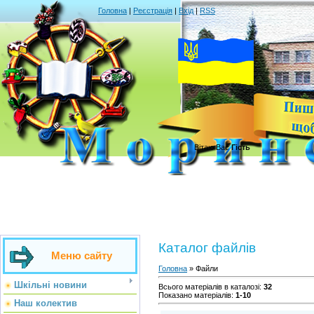
Головна
|
Реєстрація
|
Вхід
|
RSS
Вітаю Вас
Гість
Каталог файлів
Меню сайту
Головна
»
Файли
Шкільні новини
Всього матеріалів в каталозі
:
32
Показано матеріалів
:
1-10
Наш колектив