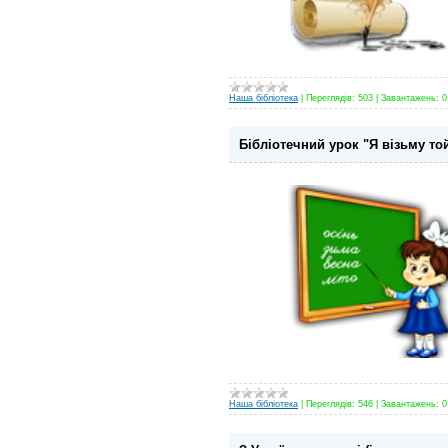
Наша бібліотека
|
Переглядів:
503
|
Завантажень:
0
Бібліотечний урок "Я візьму то
Наша бібліотека
|
Переглядів:
546
|
Завантажень:
0