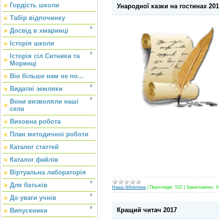
Гордість школи
Ународної казки на гостинах 201
Табір відпочинку
Досвід в хмаринці
Історія школи
Історія сіл Ситники та
Моринці
Він більше нам не по...
Видатні земляки
Вони визволяли наші
села
Виховна робота
План методичноі роботи
Каталог статтей
Каталог файлів
Віртуальна лабораторія
Для батьків
Наша бібліотека
|
Переглядів:
532
|
Завантажень:
0
До уваги учнів
Кращий читач 2017
Випускники