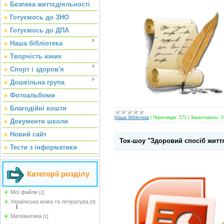
Безпека життєдіяльності
Готуємось до ЗНО
Готуємось до ДПА
Наша бібліотека
Творчість юних
Спорт і здоров'я
Дошкільна група
Фотоальбоми
Благодійні кошти
Наша бібліотека
|
Переглядів:
571
|
Завантажень:
0
Документи школи
Новий сайт
Ток-шоу "Здоровий спосіб житт
Тести з інформатики
Категорії розділу
Мої файли
[2]
Українська мова та література
[0]
1
Математика
[1]