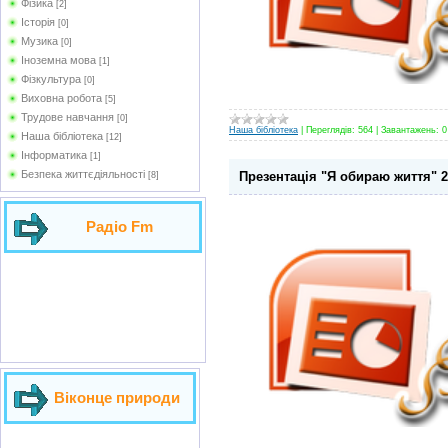
Фізика
[2]
Історія
[0]
Музика
[0]
Іноземна мова
[1]
Фізкультура
[0]
Виховна робота
[5]
Трудове навчання
[0]
Наша бібліотека
|
Переглядів:
564
|
Завантажень:
0
Наша бібліотека
[12]
Інформатика
[1]
Безпека життєдіяльності
Презентація "Я обираю життя" 2
[8]
Радіо Fm
Віконце природи