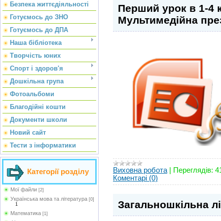
Безпека життєдіяльності
Перший урок в 1-4 к
Готуємось до ЗНО
Мультимедійна пре
Готуємось до ДПА
Наша бібліотека
Творчість юних
Спорт і здоров'я
Дошкільна група
Фотоальбоми
Благодійні кошти
Документи школи
Новий сайт
Тести з інформатики
Виховна робота
|
Переглядів:
4
Категорії розділу
Коментарі (0)
Мої файли
[2]
Українська мова та література
[0]
Загальношкільна лі
1
Математика
[1]