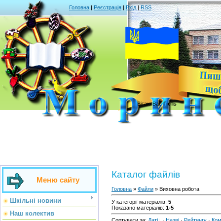
Головна
|
Реєстрація
|
Вхід
|
RSS
Вітаю Вас
Гість
Каталог файлів
Меню сайту
Головна
»
Файли
» Виховна робота
Шкільні новини
У категорії матеріалів
:
5
Показано матеріалів
:
1-5
Наш колектив
Сортувати за
:
Даті
·
Назві
·
Рейтингу
·
Ком