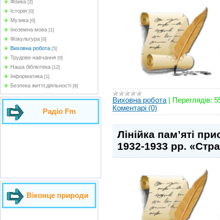
Фізика
[2]
Історія
[0]
Музика
[0]
Іноземна мова
[1]
Фізкультура
[0]
Виховна робота
[5]
Трудове навчання
[0]
Наша бібліотека
[12]
Інформатика
[1]
Безпека життєдіяльності
[8]
Виховна робота
|
Переглядів:
5
Коментарі (0)
Радіо Fm
Лінійка пам’яті пр
1932-1933 рр. «Стра
Віконце природи