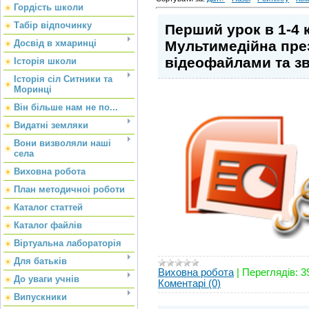
Гордість школи
Табір відпочинку
Перший урок в 1-4 к
Мультимедійна пре
Досвід в хмаринці
відеофайлами та з
Історія школи
Історія сіл Ситники та
Моринці
Він більше нам не по...
Видатні земляки
Вони визволяли наші
села
Виховна робота
План методичноі роботи
Каталог статтей
Каталог файлів
Віртуальна лабораторія
Для батьків
Виховна робота
|
Переглядів:
3
До уваги учнів
Коментарі (0)
Випускники