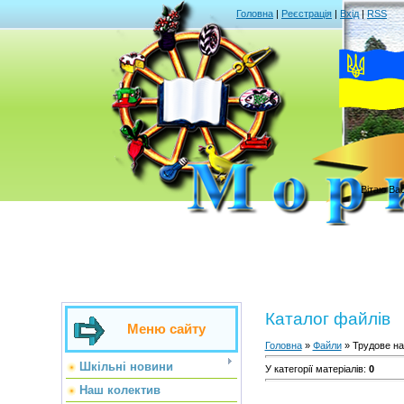
Головна
|
Реєстрація
|
Вхід
|
RSS
Вітаю Ва
Каталог файлів
Меню сайту
Головна
»
Файли
» Трудове н
Шкільні новини
У категорії матеріалів
:
0
Наш колектив