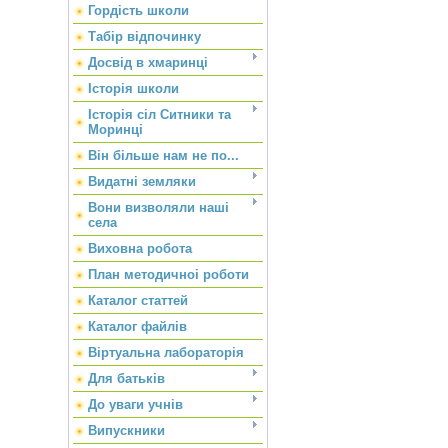
Гордість школи
Табір відпочинку
Досвід в хмаринці
Історія школи
Історія сіл Ситники та
Моринці
Він більше нам не по...
Видатні земляки
Вони визволяли наші
села
Виховна робота
План методичноі роботи
Каталог статтей
Каталог файлів
Віртуальна лабораторія
Для батьків
До уваги учнів
Випускники