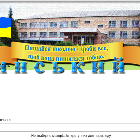
с
Гість
авчання
Не знайдено матеріалів, доступних для перегляду