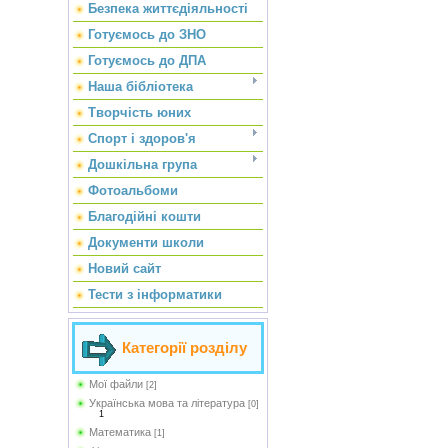
Безпека життєдіяльності
Готуємось до ЗНО
Готуємось до ДПА
Наша бібліотека
Творчість юних
Спорт і здоров'я
Дошкільна група
Фотоальбоми
Благодійні кошти
Документи школи
Новий сайт
Тести з інформатики
Категорії розділу
Мої файли
[2]
Українська мова та література
[0]
1
Математика
[1]