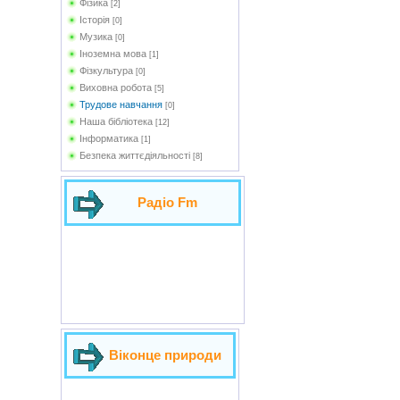
Фізика
[2]
Історія
[0]
Музика
[0]
Іноземна мова
[1]
Фізкультура
[0]
Виховна робота
[5]
Трудове навчання
[0]
Наша бібліотека
[12]
Інформатика
[1]
Безпека життєдіяльності
[8]
Радіо Fm
Віконце природи