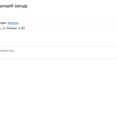
ценарій заходу
одав
:
Вчитель
ь
:
0
|
Рейтинг
:
0.0
/
0