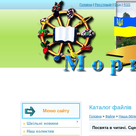
Головна
|
Реєстрація
|
Вхід
|
RSS
Вітаю Ва
Каталог файлів
Меню сайту
Головна
»
Файли
»
Наша біблі
Шкільні новини
Посвята в читачі. Сцен
Наш колектив