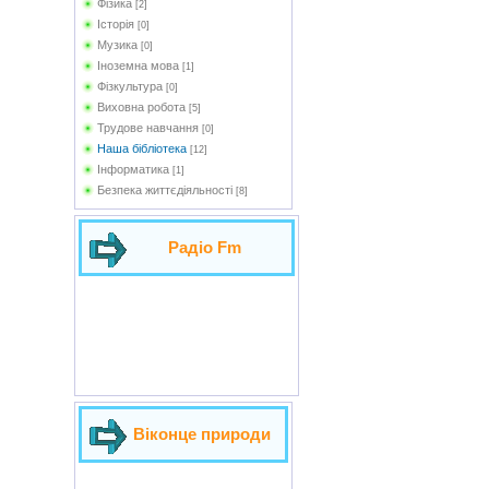
Фізика
[2]
Історія
[0]
Музика
[0]
Іноземна мова
[1]
Фізкультура
[0]
Виховна робота
[5]
Трудове навчання
[0]
Наша бібліотека
[12]
Інформатика
[1]
Безпека життєдіяльності
[8]
Радіо Fm
Віконце природи