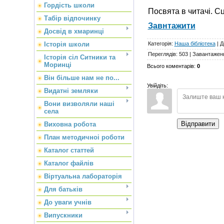
Гордість школи
Посвята в читачі. С
Табір відпочинку
Завнтажити
Досвід в хмаринці
Категорія
:
Наша бібліотека
|
Д
Історія школи
Переглядів
:
503
|
Завантажен
Історія сіл Ситники та
Моринці
Всього коментарів
:
0
Він більше нам не по...
Увійдіть:
Видатні земляки
Вони визволяли наші
села
Відправити
Виховна робота
План методичноі роботи
Каталог статтей
Каталог файлів
Віртуальна лабораторія
Для батьків
До уваги учнів
Випускники