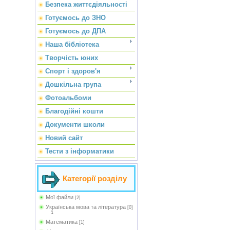
Безпека життєдіяльності
Готуємось до ЗНО
Готуємось до ДПА
Наша бібліотека
Творчість юних
Спорт і здоров'я
Дошкільна група
Фотоальбоми
Благодійні кошти
Документи школи
Новий сайт
Тести з інформатики
Категорії розділу
Мої файли
[2]
Українська мова та література
[0]
1
Математика
[1]