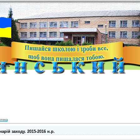
с
Гість
отека
арій заходу. 2015-2016 н.р.