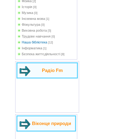
Фізика
[2]
Історія
[0]
Музика
[0]
Іноземна мова
[1]
Фізкультура
[0]
Виховна робота
[5]
Трудове навчання
[0]
Наша бібліотека
[12]
Інформатика
[1]
Безпека життєдіяльності
[8]
Радіо Fm
Віконце природи