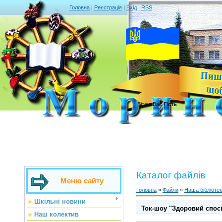
Головна
|
Реєстрація
|
Вхід
|
RSS
Вітаю Вас
Гість
Каталог файлів
Меню сайту
Головна
»
Файли
»
Наша бібліоте
Шкільні новини
Ток-шоу "Здоровий спосі
Наш колектив