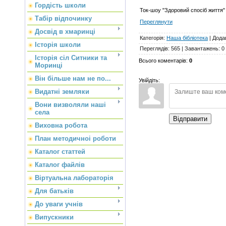
Гордість школи
Ток-шоу "Здоровий спосіб життя"
Табір відпочинку
Переглянути
Досвід в хмаринці
Категорія
:
Наша бібліотека
|
Дода
Історія школи
Переглядів
:
565
|
Завантажень
:
0
Історія сіл Ситники та
Всього коментарів
:
0
Моринці
Він більше нам не по...
Увійдіть:
Видатні земляки
Вони визволяли наші
села
Відправити
Виховна робота
План методичноі роботи
Каталог статтей
Каталог файлів
Віртуальна лабораторія
Для батьків
До уваги учнів
Випускники