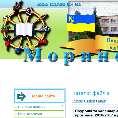
Головна
|
Реєстрація
|
Вхід
|
RSS
Вітаю Вас
Гість
Каталог файлів
Меню сайту
Головна
»
Файли
»
Фізика
Шкільні новини
Поурочні та календарні
Наш колектив
програма. 2016-2017 н