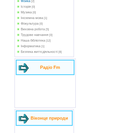
Фізика
[2]
Історія
[0]
Музика
[0]
Іноземна мова
[1]
Фізкультура
[0]
Виховна робота
[5]
Трудове навчання
[0]
Наша бібліотека
[12]
Інформатика
[1]
Безпека життєдіяльності
[8]
Радіо Fm
Віконце природи