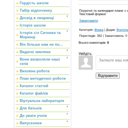
Гордість школи
Табір відпочинку
Поурочні та календарні плани з ф
Текстовий формат
Досвід в хмаринці
Завантажити
Історія школи
Категорія
:
Фізика
|
Додав
:
Вчител
Історія сіл Ситники та
Переглядів
:
382
|
Завантажень
:
0
Моринці
Всього коментарів
:
0
Він більше нам не по...
Видатні земляки
Увійдіть:
Вони визволяли наші
села
Виховна робота
Відправити
План методичноі роботи
Каталог статтей
Каталог файлів
Віртуальна лабораторія
Для батьків
До уваги учнів
Випускники