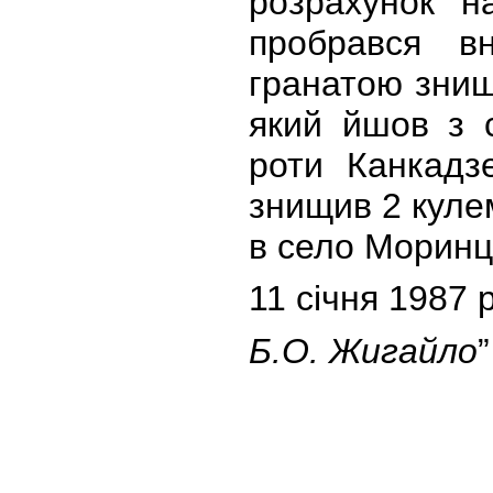
розрахунок на
пробрався в
гранатою знищи
який йшов з с
роти Канкадз
знищив 2 кулем
в село Моринці
11 січня 1987 
Б.О. Жигайло
”