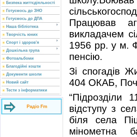
школу.Воюва
Безпека життєдіяльності
сільськогоспо
Готуємось до ЗНО
Готуємось до ДПА
Працював а
Наша бібліотека
викладачем сі
Творчість юних
1956 рр. у м. 
Спорт і здоров'я
Дошкільна група
пенсію.
Фотоальбоми
Благодійні кошти
Зі спогадів Ж
Документи школи
404 ОКАБ, Поч
Новий сайт
Тести з інформатики
“Підрозділи 1
відступу з се
Радіо Fm
біля села Пі
мінометна б