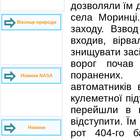
дозволяли їм 
села Моринці.
Віконце природи
заходу. Взво
входив, вірв
знищувати засі
ворог почав
поранених.
Новини NASA
автоматників
кулеметної під
перейшли в к
відступити. Їм
Новини
рот 404-го б