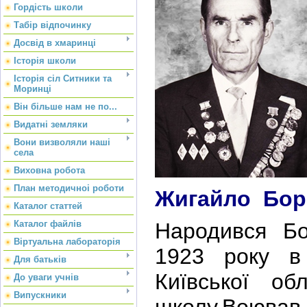
Гордість школи
Табір відпочинку
Досвід в хмаринці
Історія школи
Історія сіл Ситники та
Моринці
Він більше нам не по...
Видатні земляки
Вони визволяли наші
села
Виховна робота
План методичноі роботи
Жигайло Бор
Каталог статтей
Каталог файлів
Народився Б
Віртуальна лабораторія
1923 року в
Для батьків
Київської обл
До уваги учнів
Випускники