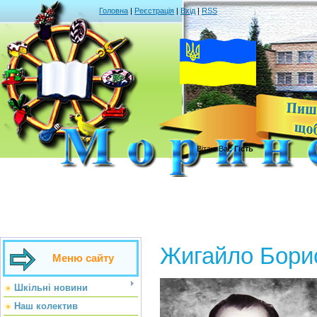
Головна
|
Реєстрація
|
Вхід
|
RSS
Вітаю Вас
Гість
Жигайло Бори
Меню сайту
Шкільні новини
Наш колектив