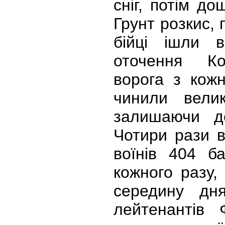
сніг, потім д
Грунт розкис, 
бійці ішли в
оточення Кор
ворога з кож
чинили вели
залишаючи д
Чотири рази в
воїнів 404 б
кожного разу,
середину дня
лейтенантів