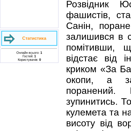
Розвідник Ю
фашистів, ст
Санін, поране
залишився в с
Статистика
помітивши, щ
Онлайн всього:
1
відстає від і
Гостей:
1
Користувачів:
0
криком «За Ба
окопи, а 
поранений.
зупинитись. То
кулемета та на
висоту від во