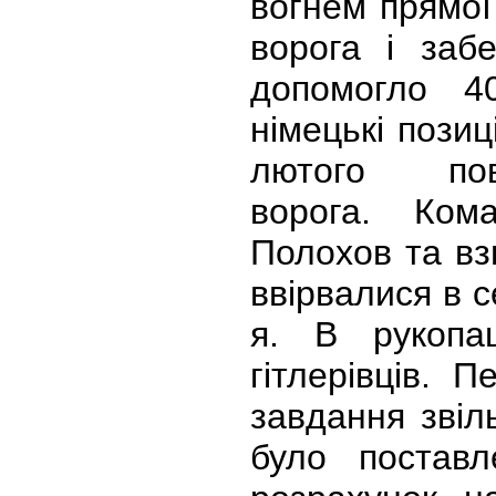
вогнем прямої
ворога і заб
допомогло 4
німецькі позиц
лютого по
ворога. Ком
Полохов та вз
ввірвалися в с
я. В рукоп
гітлерівців. 
завдання звіл
було постав