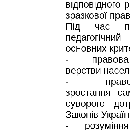
відповідного р
зразкової прав
Під час пр
педагогічни
основних крите
- правова о
верстви населе
- правова 
зростання са
суворого до
Законів Україн
- розуміння у