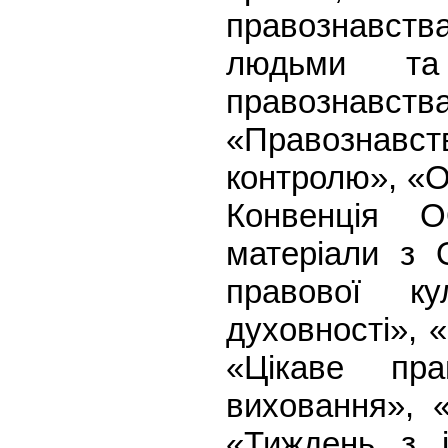
правознавств
людьми та 
правознав
«Правознавс
контролю», «О
Конвенція 
матеріали з 
правової ку
духовності», «
«Цікаве пр
виховання», 
«Тиждень з і