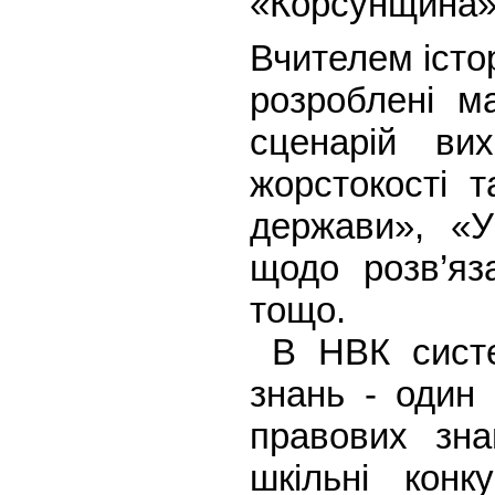
«Корсунщина»
Вчителем істо
розроблені м
сценарій ви
жорстокості т
держави», «У
щодо розв’яз
тощо.
В НВК систе
знань - один 
правових зна
шкільні кон