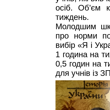
осіб. Об’єм 
тиждень.
Молодшим шко
про норми по
вибір «Я і Укр
1 година на т
0,5 годин на 
для учнів із ЗП