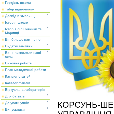
Гордість школи
Табір відпочинку
Досвід в хмаринці
Історія школи
Історія сіл Ситники та
Моринці
Він більше нам не по...
Видатні земляки
Вони визволяли наші
села
Виховна робота
План методичноі роботи
Каталог статтей
Каталог файлів
Віртуальна лабораторія
Для батьків
КОРСУНЬ-
До уваги учнів
Випускники