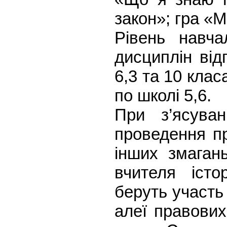
закон»; гра «М
Рівень навча
дисциплін від
6,3 та 10 клас
по школі 5,6.
При з’ясуван
проведення пр
інших змаган
вчителя істо
беруть участь
алеї правових