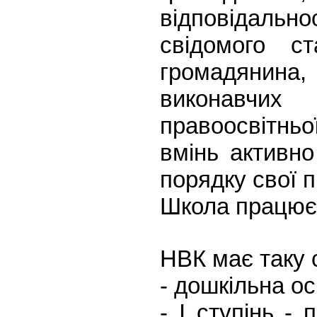
відповідаль
свідомого с
громадянина
виконавчих
правоосвітньо
вмінь активн
порядку свої п
Школа працює
НВК має таку 
- дошкільна осв
- І ступінь -