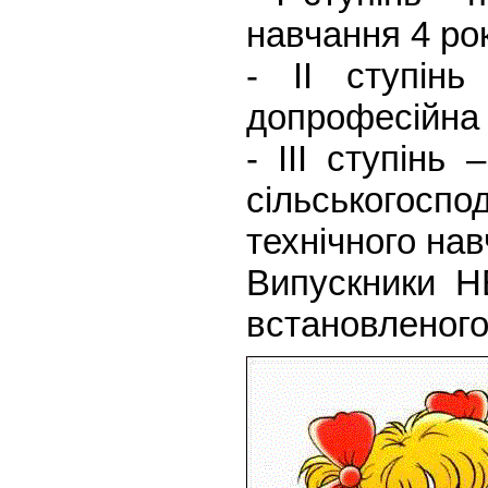
навчання 4 ро
- ІІ ступін
допрофесійна п
- ІІІ ступінь
сільськогос
технічного нав
Випускники Н
встановленого