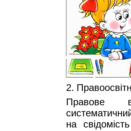
2. Правоосвіт
Правове в
систематичний
на свідоміс