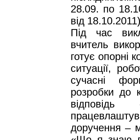
28.09. по 18.
від 18.10.2011)
Під час вик
вчитель викор
готує опорні к
ситуації, роб
сучасні фор
розробки до к
відповідь
працевлашт
доручення – мі
«Що я знаю п