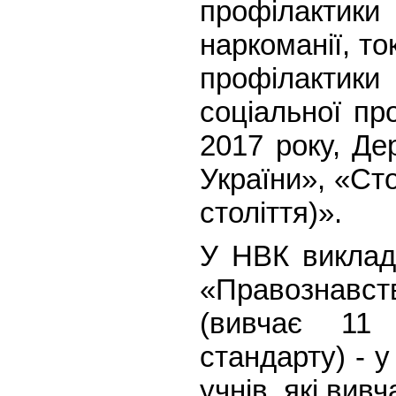
профілактики 
наркоманії, т
профілакти
соціальної пр
2017 року, Де
України», «Ст
століття)».
У НВК виклада
«Правознавст
(вивчає 11 
стандарту) - у
учнів, які вив