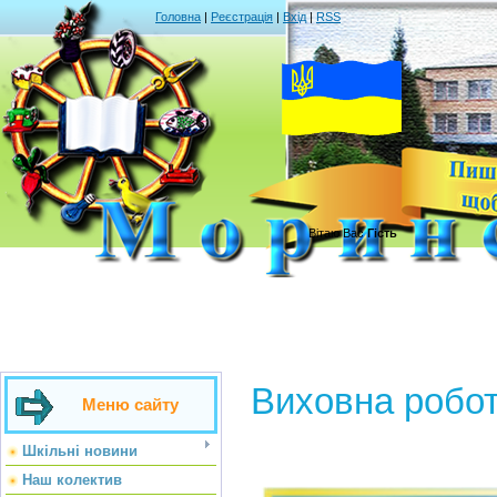
Головна
|
Реєстрація
|
Вхід
|
RSS
Вітаю Вас
Гість
Виховна робо
Меню сайту
Шкільні новини
Наш колектив