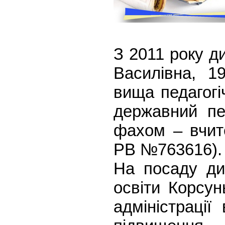
З 2011 року 
Василівна, 1
вища педагогі
державний пед
фахом – вчите
РВ №763616)
На посаду ди
освіти Корсун
адміністрації