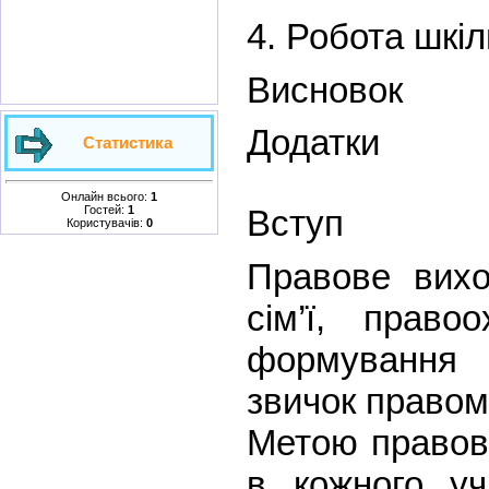
4. Робота шкіл
Висновок
Додатки
Статистика
Онлайн всього:
1
Гостей:
1
Вс
Користувачів:
0
Правове вихо
сім’ї, право
формування 
звичок правом
Метою правов
в кожного у