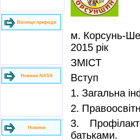
Віконце природи
м. Корсунь-Ше
2015 рік
ЗМІСТ
Вступ
Новини NASA
1. Загальна і
2. Правоосвіт
3. Профілак
Новини
батьками.