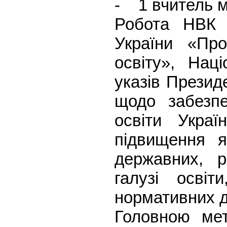
- 1 вчитель м
Робота НВК 
України «Пр
освіту», Наці
указів Презид
щодо забезпе
освіти Укра
підвищення як
державних, р
галузі осві
нормативних д
Головною мет