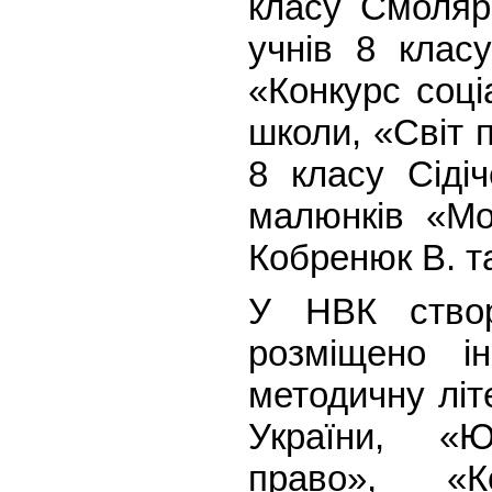
класу Смоляре
учнів 8 класу
«Конкурс соці
школи, «Світ 
8 класу Сідіч
малюнків «Мо
Кобренюк В. та
У НВК створ
розміщено і
методичну літ
України, «Ю
право», «К