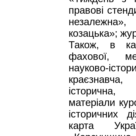
правові стенд
незалежна», 
козацька»; жу
Також, в ка
фахової, ме
науково-іст
краєзнавча,
історична, 
матеріали курс
історичних д
карта Укр