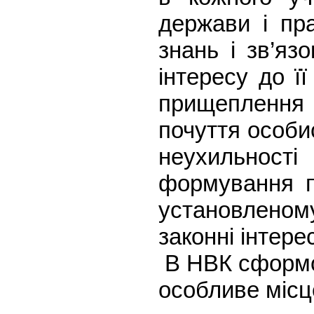
держави і пра
знань і зв’яз
інтересу до ї
прищеплення 
почуття особи
неухильності
формування п
установлено
законні інтере
В НВК сформов
особливе місц