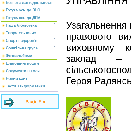
УПРАВЛІННЯ 
Безпека життєдіяльності
Готуємось до ЗНО
Готуємось до ДПА
Узагальнення 
Наша бібліотека
Творчість юних
правового ви
Спорт і здоров'я
виховному к
Дошкільна група
заклад – з
Фотоальбоми
Благодійні кошти
сільськогоспо
Документи школи
Героя Радянс
Новий сайт
Тести з інформатики
Радіо Fm