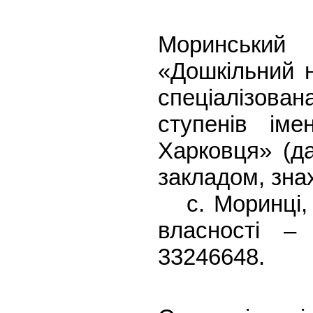
Моринський
«Дошкільний н
спеціалізован
ступенів ім
Харковця» (д
закладом, з
с. Моринці, в
власності – 
33246648.