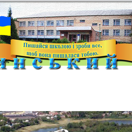
с
Гість