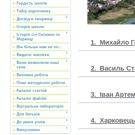
Гордість школи
Табір відпочинку
Досвід в хмаринці
Історія школи
Історія сіл Ситники та
Моринці
1. Михайло Г
Він більше нам не по...
Видатні земляки
Вони визволяли наші
2. Василь Ст
села
Виховна робота
План методичноі роботи
Каталог статтей
3. Іван Арте
Каталог файлів
Віртуальна лабораторія
Для батьків
4. Харковец
До уваги учнів
Випускники