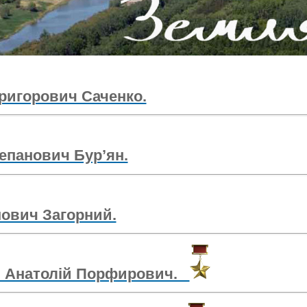
ригорович Саченко.
епанович Бур’ян.
мович Загорний.
ь Анатолій Порфирович.