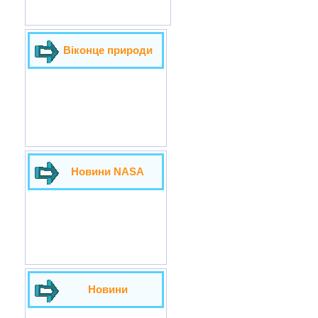
Віконце природи
Новини NASA
Новини