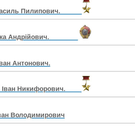
о Василь Пилипович.
а Лука Андрійович.
Іван Антонович.
ко Іван Никифорович.
Іван Володимирович