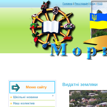
Головна
|
Реєстрація
|
Вхід
|
RSS
Вітаю Ва
Видатні земляки
Меню сайту
Шкільні новини
Наш колектив