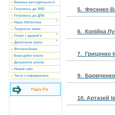
Безпека життєдіяльності
5. Фесенк
Готуємось до ЗНО
Готуємось до ДПА
Наша бібліотека
Творчість юних
6. Копійк
Спорт і здоров'я
Дошкільна група
Фотоальбоми
7. Гриценко 
Благодійні кошти
Документи школи
Новий сайт
9. Бровчен
Тести з інформатики
Радіо Fm
10. Артазей 