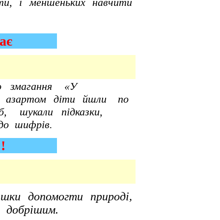
ти, і меншеньких навчити
ває
ігрового змагання «У
им азартом діти йшли
по
карб, шукали підказки,
до шифрів.
м !
ішки допомогти природі,
і добрішим.