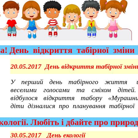
а! День відкриття табірної 
20.05.2017 День відкриття табірної змін
У перший день табірного життя шкі
веселими голосами та сміхом дітей.
відбулося відкриття табору «Мурашни
діти дізналися про планування табірної 
логії. Любіть і дбайте про при
30.05.2017 День екології