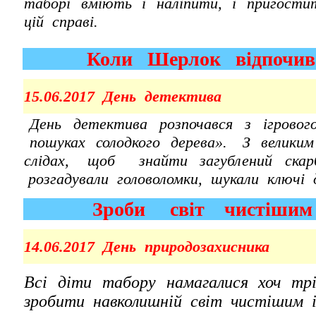
таборі вміють і наліпити, і пригости
цій справі.
Коли Шерлок відпочи
15.06.2017 День детектива
День детектива розпочався з 
пошуках солодкого дерева». З велик
слідах, щоб знайти загублений с
розгадували головоломки, шукали ключі 
Зроби світ чистіши
14.06.2017 День природозахисника
Всі діти табору намагалися хоч тр
зробити навколишній світ чистішим 