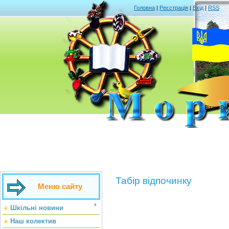
Головна
|
Реєстрація
|
Вхід
|
RSS
Вітаю Ва
Табір відпочинку
Меню сайту
Шкільні новини
Наш колектив