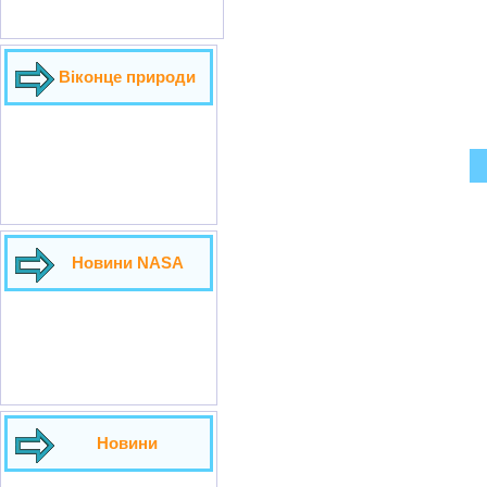
Віконце природи
Новини NASA
Новини