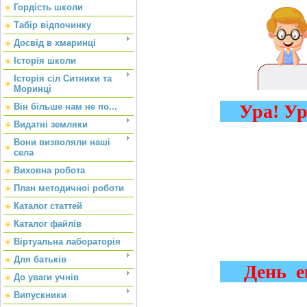
Гордість школи
Табір відпочинку
Досвід в хмаринці
Історія школи
Історія сіл Ситники та
Моринці
Ура! Ур
Він більше нам не по...
Видатні земляки
Вони визволяли наші
села
Виховна робота
План методичноі роботи
Каталог статтей
Каталог файлів
Віртуальна лабораторія
Для батьків
День еко
До уваги учнів
Випускники