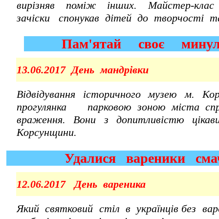
вирізняв поміж інших. Майстер-клас
зачіски спонукав дітей до творчості т
Пам'ятай своє мин
13.06.2017 День мандрівки
Відвідування історичного музею м. Ко
прогулянка парковою зоною міста спр
враження. Вони з допитливістю цікав
Корсунщини.
Удалися вареники см
12.06.2017 День вареника
Який святковий стіл в українців без ва