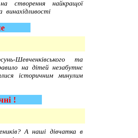
 на створення найкращої
а винахідливості
уле
рсунь-Шевченківського та
авило на дітей незабутнє
илися історичним минулим
ачні !
реників? А наші дівчатка в