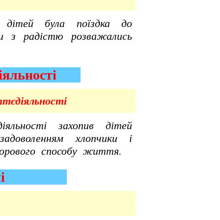
 дітей була поїздка до
діти з радістю розважались
єдіяльності
тєдіяльності
яльності захопив дітей
 задоволенням хлопчики і
дорового способу життя.
і