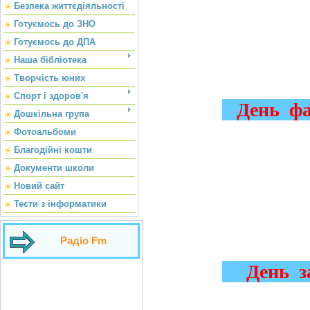
Безпека життєдіяльності
Готуємось до ЗНО
Готуємось до ДПА
Наша бібліотека
Творчість юних
Спорт і здоров'я
День фар
Дошкільна група
Фотоальбоми
Благодійні кошти
Документи школи
Новий сайт
Тести з інформатики
Радіо Fm
День зах