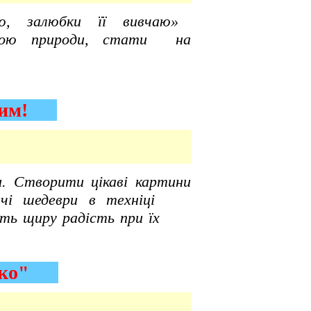
аю, залюбки її вивчаю»
инкою природи, стати на
ровим!
. Створити цікаві картини
тячі шедеври в техніці
кають щиру радість при їх
нівко"