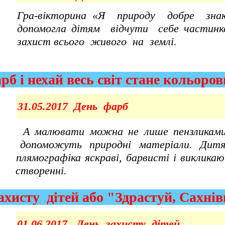
Гра-вікторина «Я природу добре зн
допомогла дітям відчути себе част
захист всього живого на землі.
б і нехай весь світ стане кольо
31.05.2017 День фарб
А малювати можна не лише пензликами
допоможуть природні матеріали. Ди
плямографіка яскраві, барвисті і викли
створенні.
исту дітей або "Здрастуй, Сах
01.06.2017 День захисту дітей