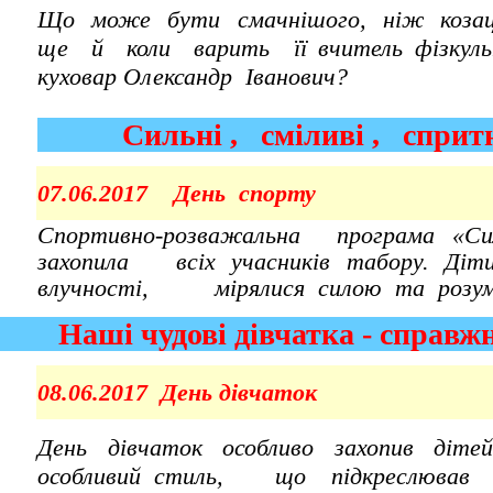
Що може бути смачнішого, ніж козац
ще й коли варить її вчитель фізкуль
куховар Олександр Іванович?
Сильні , сміливі , с
07.06.2017 День спорту
Спортивно-розважальна програма «Си
захопила всіх учасників табору. Діти
влучності, мірялися силою та розум
Наші чудові дівчатка - справ
08.06.2017 День дівчаток
День дівчаток особливо захопив діт
особливий стиль, що підкреслював