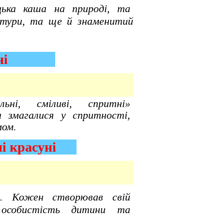
ька каша на природі, та
тури, та ще й знаменитий
притні
льні, сміливі, спритні»
 змагалися у спритності,
ом.
жні красуні
ей. Кожен створював свій
 особистість дитини та