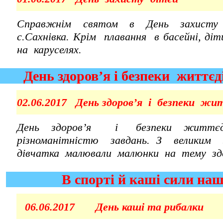
Справжнім святом в День захисту
с.Сахнівка. Крім плавання в басейні, 
на каруселях.
День здоров
’
я і безпеки житт
02.06.2017 День здоров
’
я і безпеки жит
День здоров’я і безпеки життєді
різноманітністю завдань. З великим
дівчатка малювали малюнки на тему з
В спорті й каші сили наш
06.06.2017 День каші та рибалки