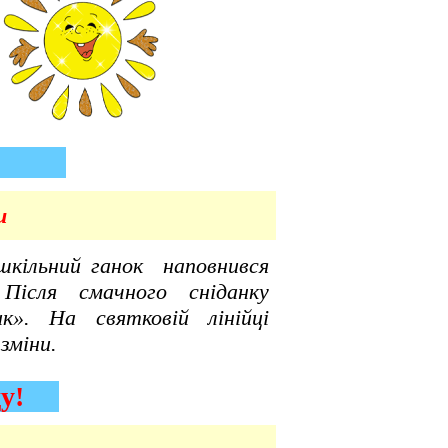
зміни
и
льний ганок наповнився
 Після смачного сніданку
к». На святковій лінійці
зміни.
роду!