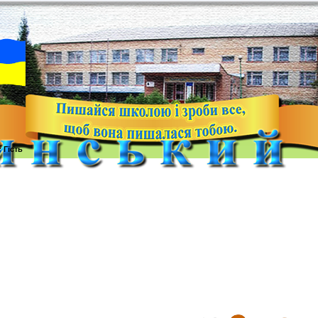
с
Гість