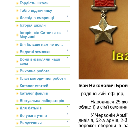
Гордість школи
Табір відпочинку
Досвід в хмаринці
Історія школи
Історія сіл Ситники та
Моринці
Він більше нам не по...
Видатні земляки
Вони визволяли наші
села
Виховна робота
План методичноі роботи
Іван Никонович Бров
Каталог статтей
Каталог файлів
- радянський офіцер, 
Віртуальна лабораторія
Народився 25 жовтня 
області) в сім'ї селянин
Для батьків
У Червоній Армії з лю
До уваги учнів
дивізія, 52-а армія, 
Випускники
ворожої оборони в ра