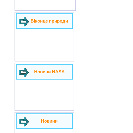
Віконце природи
Новини NASA
Новини