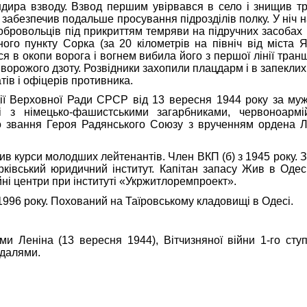
ндира взводу. Взвод першим увірвався в село і знищив тр
 і забезпечив подальше просування підрозділів полку. У ніч
добровольців під прикриттям темряви на підручних засоба
ого пункту Сорка (за 20 кілометрів на північ від міста 
я в окопи ворога і вогнем вибила його з першої лінії тран
ворожого дзоту. Розвідники захопили плацдарм і в запеклих
ів і офіцерів противника.
ховної Ради СРСР від 13 вересня 1944 року за мужніст
і з німецько-фашистськими загарбниками, червоноармі
 звання Героя Радянського Союзу з врученням ордена Л
курси молодших лейтенантів. Член ВКП (б) з 1945 року. З 
рківський юридичний інститут. Капітан запасу Жив в Одес
ні центри при інституті «Укржитлоремпроект».
 року. Похований на Таїровському кладовищі в Одесі.
и Леніна (13 вересня 1944), Вітчизняної війни 1-го ступ
едалями.