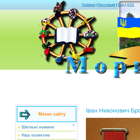
Головна
|
Реєстрація
|
Вхід
|
RSS
Вітаю Ва
Іван Никонович Бр
Меню сайту
Шкільні новини
Наш колектив