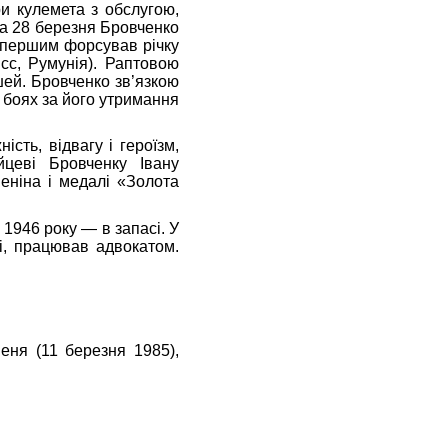
и кулемета з обслугою,
 на 28 березня Бровченко
х першим форсував річку
Ясс, Румунія). Раптовою
шей. Бровченко зв’язкою
 боях за його утримання
ь, відвагу і героїзм,
йцеві Бровченку Івану
еніна і медалі «Золота
1946 року — в запасі. У
і, працював адвокатом.
еня (11 березня 1985),