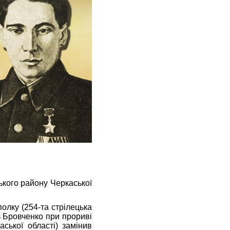
кого району Черкаської
лку (254-та стрілецька
ь Бровченко при прориві
ської області) замінив