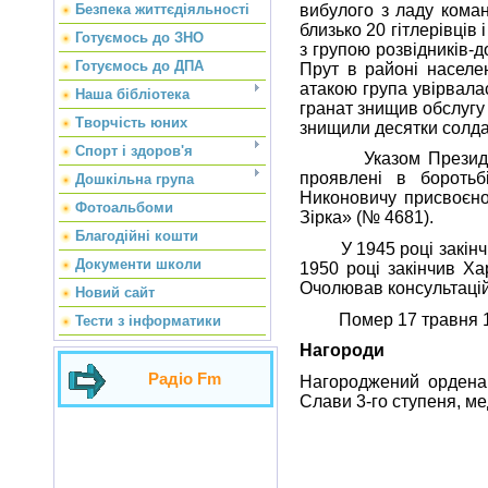
вибулого з ладу кома
Безпека життєдіяльності
близько 20 гітлерівців
Готуємось до ЗНО
з групою розвідників-
Готуємось до ДПА
Прут в районі населен
атакою група увірвалас
Наша бібліотека
гранат знищив обслугу 
Творчість юних
знищили десятки солдат
Спорт і здоров'я
Указом Президії Вер
проявлені в боротьб
Дошкільна група
Никоновичу присвоєно
Фотоальбоми
Зірка» (№ 4681).
Благодійні кошти
У 1945 році закінчив 
Документи школи
1950 році закінчив Ха
Очолював консультацій
Новий сайт
Помер 17 травня 1996
Тести з інформатики
Нагороди
Радіо Fm
Нагороджений орденам
Слави 3-го ступеня, м