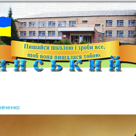
с
Гість
овченко