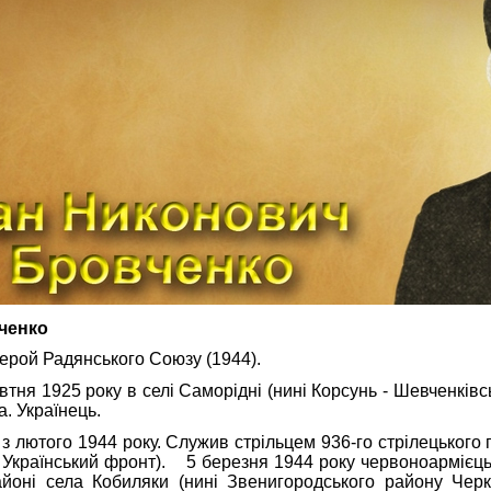
ченко
Герой Радянського Союзу (1944).
1925 року в селі Саморідні (нині Корсунь - Шевченківсь
а. Українець.
того 1944 року. Служив стрільцем 936-го стрілецького по
2-й Український фронт). 5 березня 1944 року червоноармієц
йоні села Кобиляки (нині Звенигородського району Черка