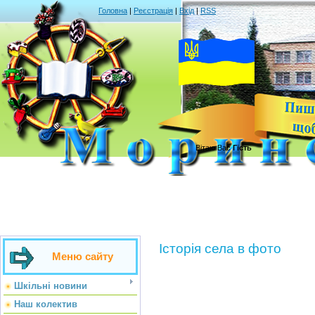
Головна
|
Реєстрація
|
Вхід
|
RSS
Вітаю Вас
Гість
Історія села в фото
Меню сайту
Шкільні новини
Наш колектив