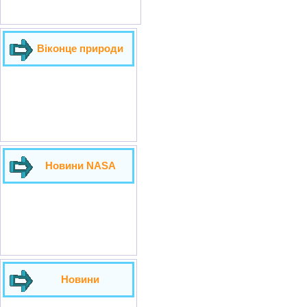
Віконце природи
Новини NASA
Новини