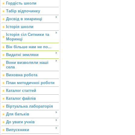
Гордість школи
Табір відпочинку
Досвід в хмаринці
Історія школи
Історія сіл Ситники та
Моринці
Він більше нам не по...
Видатні земляки
Вони визволяли наші
села
Виховна робота
План методичноі роботи
Каталог статтей
Каталог файлів
Віртуальна лабораторія
Для батьків
До уваги учнів
Випускники