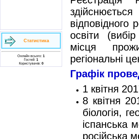
здійснюється
відповідного 
освіти (вибі
Статистика
місця прож
регіональні це
Онлайн всього:
1
Гостей:
1
Користувачів:
0
Графік прове
1 квітня 201
8 квітня 20
біологія, ге
іспанська 
російська м