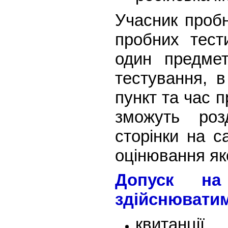
Учасник проб
пробних тест
один предме
тестування, 
пункт та час 
зможуть роз
сторінки на с
оцінювання яко
Допуск на
здійснюватим
квитанції