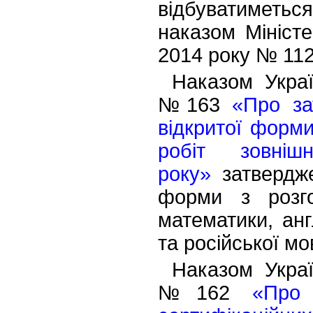
відбуватиметьс
наказом Міністе
2014 року № 112
Наказом Украї
№163
«Про за
відкритої форми
робіт зовніш
року»
затвердже
форми з розго
математики, анг
та російської мо
Наказом Украї
№162
«Про 