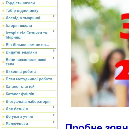
Гордість школи
Табір відпочинку
Досвід в хмаринці
Історія школи
Історія сіл Ситники та
Моринці
Він більше нам не по...
Видатні земляки
Вони визволяли наші
села
Виховна робота
План методичноі роботи
Каталог статтей
Каталог файлів
Віртуальна лабораторія
Для батьків
До уваги учнів
Випускники
Пробне зовн