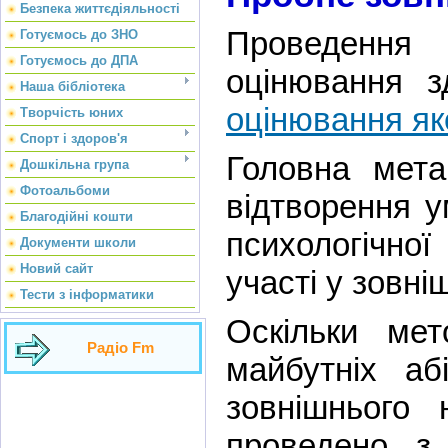
Безпека життєдіяльності
Проведення 
Готуємось до ЗНО
Готуємось до ДПА
оцінювання 
Наша бібліотека
оцінювання яко
Творчість юних
Спорт і здоров'я
Головна мета
Дошкільна група
Фотоальбоми
відтворення у
Благодійні кошти
психологічної
Документи школи
Новий сайт
участі у зовн
Тести з інформатики
Оскільки ме
Радіо Fm
майбутніх аб
зовнішнього 
проведено з 