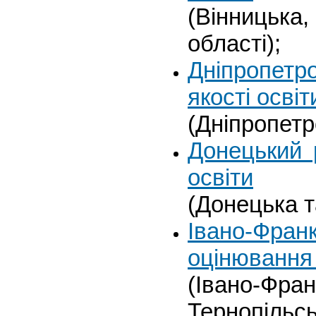
(Вінниць
області);
Дніпропетр
якості освіт
(Дніпропетр
Донецький 
освіти
(Донецька т
Івано-Фр
оцінювання 
(Івано-Фран
Тернопільсь