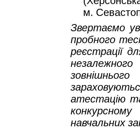
(Херсонськ
м. Севастоп
Звертаємо ув
пробного тес
реєстрації дл
незалежного
зовнішньог
зараховуютьс
атестацію та
конкурсному
навчальних за