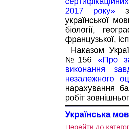
сертифікаційних
2017 року»
за
української мов
біології, геогр
французької, ісп
Наказом Украї
№156
«Про з
виконання зав
незалежного о
нарахування ба
робіт зовнішньо
Українська мова
Перейти до категор