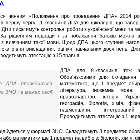
ПА
я чинним «Положення про проведення ДПА» 2014 року.
 в першу чергу 11-класників.ДПА для школярів, що заверш
Діти писатимуть контрольні роботи з української мови та м
. За рішенням педради і за побажання батьків можна 
з вивчанням такої мови. Щодо ДПА цього ступеня нагол
ірка рівня викладання, оцінки навчальних досягнень. Для
водитимуть атестацію з 15 травня.
ДПА для 9-класників теж з
Обов’язковими для складання 
е ДПА проводиться
математика, ще 1 предмет обира
література, іноземна мова, з
і ЗНО і в межах сесії
правознавство, історія Україн
географія, біологія, хімія, фіз
нацменшини, інтегрований
Проводитимуть атестацію з 1 черв
відбудеться у форматі ЗНО. Складатимуть 3 предмети: обов’
и або математику, ще 1 предмет на вибір з: біологія, хімія, ф