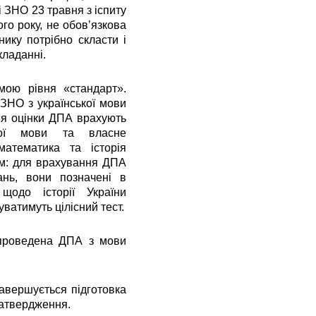
і ЗНО 23 травня з іспиту
го року, не обов’язкова
ику потрібно скласти і
складанні.
мою рівня «стандарт».
 ЗНО з української мови
ня оцінки ДПА врахують
ької мови та власне
математика та історія
ом: для врахування ДПА
ань, вони позначені в
щодо історії України
уватимуть цілісний тест.
проведена ДПА з мови
авершується підготовка
затвердження.