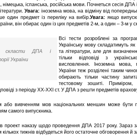
, німецька, іспанська, російська мови. Почнеться сесія ДПА 
літератури.
Увага:
іноземна мова, на відміну від попередньо
е один предмет із переліку на вибір.
Увага:
якщо випускн
країни, він обирає один із цих предметів 2­‑м, а один – 3‑м у 
Всі тести розроблені за програ
Українську мову складатимуть як
е скласти ДПА і
та літератури, але для визначен
тільки відповіді з українс
орії України
висловлення. Іноземна мова, 
України теж розділені таким чин
обирають тільки частину запит
тестовому зошиті. Приміром, 
дповіді з періоду XX-XXI ст. У ДПА з решти предметів врахов
м або вивченням мов національних меншин може бути 
ям самого випускника.
 в проект наказу щодо проведення ДПА 2017 року. Зараз з
м кількох тижнів відбудеться його остаточне обговорення й 