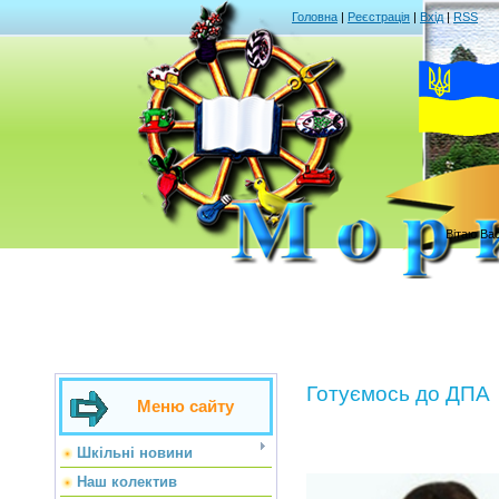
Головна
|
Реєстрація
|
Вхід
|
RSS
Вітаю Ва
Готуємось до ДПА
Меню сайту
Шкільні новини
Наш колектив