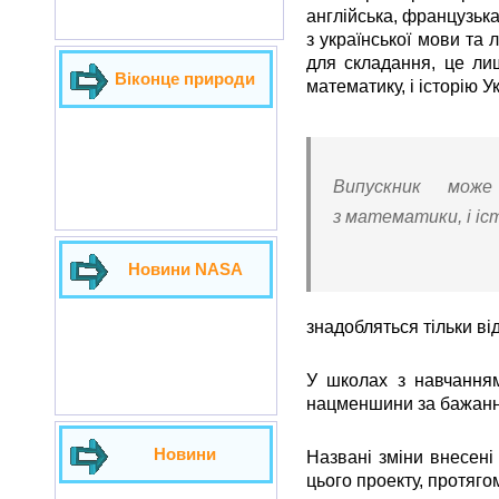
англійська, французька
з української мови та 
для складання, це лиш
Віконце природи
математику, і історію У
Випускник мож
з математики, і іст
Новини NASA
знадобляться тільки ві
У школах з навчання
нацменшини за бажанн
Новини
Названі зміни внесені
цього проекту, протяго