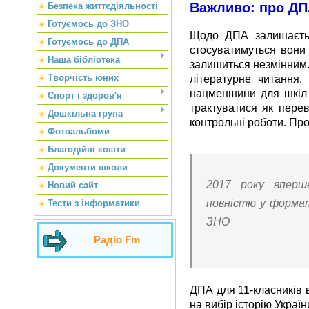
Важливо: про Д
Безпека життєдіяльності
Готуємось до ЗНО
Щодо ДПА залишаєтьс
Готуємось до ДПА
стосуватимуться вони
Наша бібліотека
залишиться незмінним. 
Творчість юних
літературне читання
нацменшини для шкіл 
Спорт і здоров'я
трактуватися як перев
Дошкільна група
контрольні роботи. Про
Фотоальбоми
Благодійні кошти
Документи школи
2017 року вперш
Новий сайт
повністю у формат
Тести з інформатики
ЗНО
Радіо Fm
ДПА для 11-класників 
на вибір історію Україн