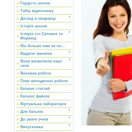
Гордість школи
Табір відпочинку
Досвід в хмаринці
Історія школи
Історія сіл Ситники та
Моринці
Він більше нам не по...
Видатні земляки
Вони визволяли наші
села
Виховна робота
План методичноі роботи
Каталог статтей
Каталог файлів
Віртуальна лабораторія
Для батьків
До уваги учнів
Випускники