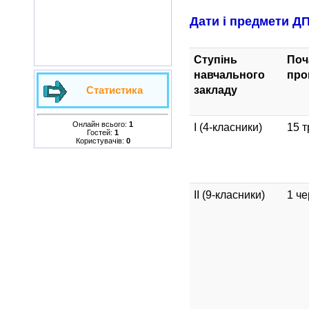
Дати і предмети Д
Ступінь
Поч
навчального
про
закладу
Статистика
Онлайн всього:
1
I (4-класники)
15 
Гостей:
1
Користувачів:
0
II (9-класники)
1 ч