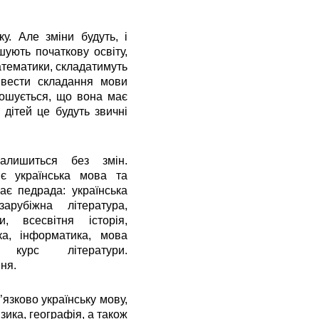
 Але зміни будуть, і
ують початкову освіту,
атематики, складатимуть
ввести складання мови
ошується, що вона має
 дітей це будуть звичні
алишиться без змін.
є українська мова та
є педрада: українська
арубіжна література,
и, всесвітня історія,
ика, інформатика, мова
 курс літератури.
ня.
язково українську мову,
ізика, географія, а також