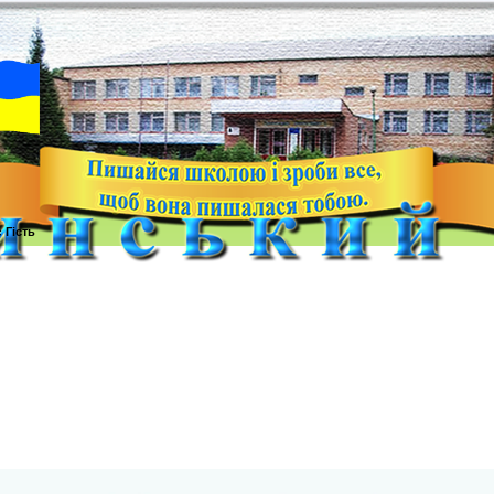
с
Гість