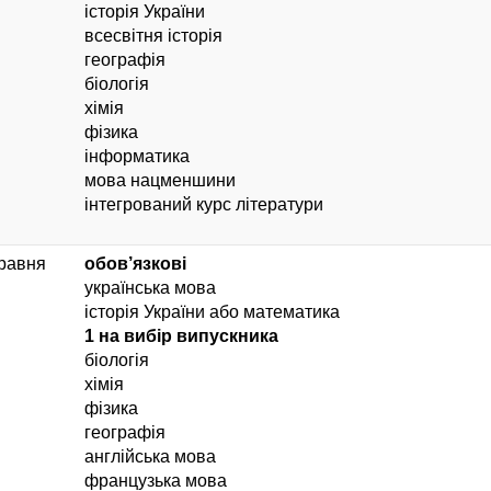
історія України
всесвітня історія
географія
біологія
хімія
фізика
інформатика
мова нацменшини
інтегрований курс літератури
травня
обов’язкові
українська мова
історія України або математика
1 на вибір випускника
біологія
хімія
фізика
географія
англійська мова
французька мова