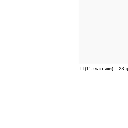
III (11-класники)
23 