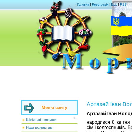
Головна
|
Реєстрація
|
Вхід
|
RSS
Вітаю Ва
Артазей Іван Во
Меню сайту
Артазей Іван Вол
Шкільні новини
народився 8 квітня 
сім’ї колгоспників.
Наш колектив