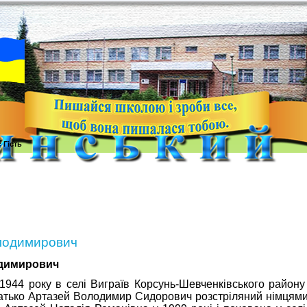
с
Гість
лодимирович
одимирович
1944 року в селі Виграїв Корсунь-Шевченківського району 
 Батько Артазей Володимир Сидорович розстріляний німцями