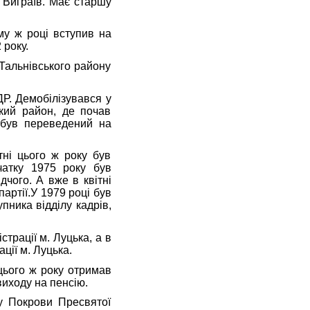
і Виграїв. Має старшу
у ж році вступив на
 року.
альнівського району
. Демобілізувався у
ький район, де почав
 був переведений на
 цього ж року був
очатку 1975 року був
чого. А вже в квітні
артії.У 1979 році був
пника відділу кадрів,
рації м. Луцька, а в
ції м. Луцька.
ього ж року отримав
виходу на пенсію.
 Покрови Пресвятої