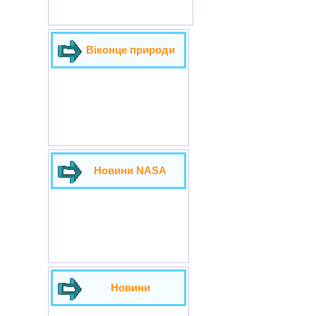
Віконце природи
Новини NASA
Новини