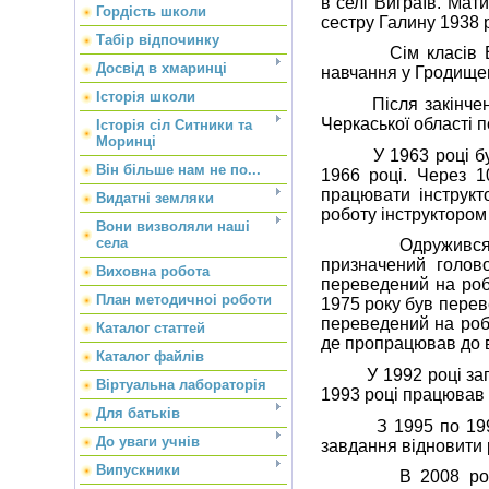
в селі Виграїв. Мат
Гордість школи
сестру Галину 1938 
Табір відпочинку
Сім класів Виграї
Досвід в хмаринці
навчання у Гродищен
Історія школи
Після закінчення т
Черкаської області 
Історія сіл Ситники та
Моринці
У 1963 році був пр
Він більше нам не по...
1966 році. Через 1
працювати інструкт
Видатні земляки
роботу інструктором 
Вони визволяли наші
села
Одружився 2 серп
призначений голово
Виховна робота
переведений на робо
План методичноі роботи
1975 року був перев
переведений на робо
Каталог статтей
де пропрацював до в
Каталог файлів
У 1992 році запроп
Віртуальна лабораторія
1993 році працював 
Для батьків
З 1995 по 1998 рік
До уваги учнів
завдання відновити 
Випускники
В 2008 році за с