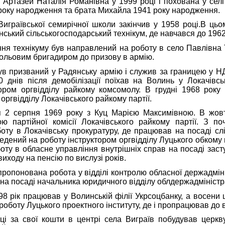
и Артазей Наталія Романівна у 1999 році і похована у сел
року народження та брата Михайла 1941 року народження.
вської семирічної школи закінчив у 1958 році.В цьом
ський сільськогосподарський технікум, де навчався до 1962
ехнікуму був направлений на роботу в село Павлівна Т
польовим бригадиром до призову в армію.
изваний у Радянську армію і служив за границею у НДР
0 днів після демобілізації поїхав на Волинь у Локачівс
ором оргвідділу райкому комсомолу. В грудні 1968 року
оргвідділу Локачівського райкому партії.
ня 1969 року з Куц Марією Максимівною. В жовтні
ю партійної комісії Локачівського райкому партії. З п
ту в Локачівську прокуратуру, де працював на посаді слід
едений на роботу інструктором оргвідділу Луцького обкому п
ту в обласне управління внутрішніх справ на посаді засту
иходу на пенсію по вислузі років.
онована робота у відділі контролю обласної держадмініст
на посаді начальника юридичного відділу облдержадміністра
 працював у Волинській філії Укрсоцбанку, а восени ц
роботу Луцького проектного інституту, де і пропрацював до 
вої кошти в центрі села Виграїв побудував церкву