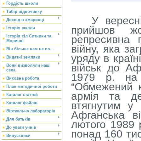
Гордість школи
Табір відпочинку
У вересні 1
Досвід в хмаринці
прийшов жо
Історія школи
репресивна 
Історія сіл Ситники та
Моринці
війну, яка за
Він більше нам не по...
уряду в країн
Видатні земляки
військ до Аф
Вони визволяли наші
села
1979 р. на
Виховна робота
“Обмежений к
План методичноі роботи
армія та де
Каталог статтей
втягнутим у 
Каталог файлів
Віртуальна лабораторія
Афганська в
Для батьків
лютого 1989 
До уваги учнів
понад 160 тис
Випускники