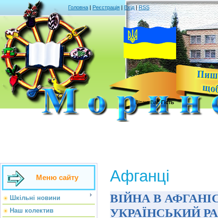
Головна
|
Реєстрація
|
Вхід
|
RSS
Вітаю Вас
Гість
Афганці
Меню сайту
ВІЙНА В АФГАНІ
Шкільні новини
УКРАЇНСЬКИЙ Р
Наш колектив