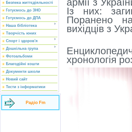
армії з Украї
Безпека життєдіяльності
Із них: заг
Готуємось до ЗНО
Поранено на
Готуємось до ДПА
вихідців з Ук
Наша бібліотека
Творчість юних
Спорт і здоров'я
Енциклопедичн
Дошкільна група
Фотоальбоми
хронологія ро
Благодійні кошти
Документи школи
Новий сайт
Тести з інформатики
Радіо Fm