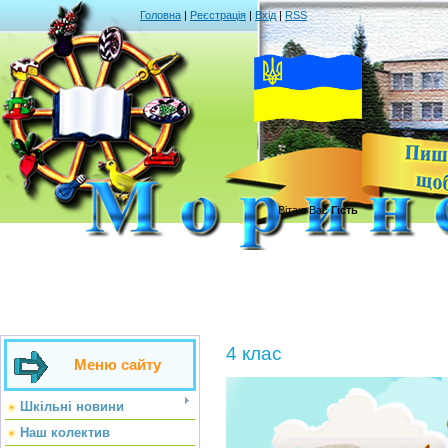
Головна
|
Реєстрація
|
Вхід
|
RSS
Вітаю Вас
Гість
4 клас
Меню сайту
Шкільні новини
Наш колектив