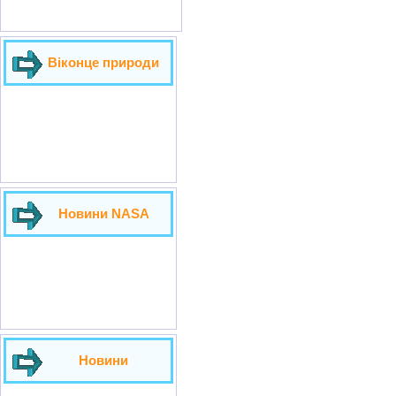
Віконце природи
Новини NASA
Новини