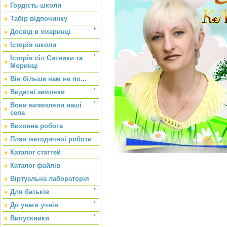
Гордість школи
Табір відпочинку
Досвід в хмаринці
Історія школи
Історія сіл Ситники та
Моринці
Він більше нам не по...
Видатні земляки
Вони визволяли наші
села
Виховна робота
План методичноі роботи
Каталог статтей
Каталог файлів
Віртуальна лабораторія
Для батьків
До уваги учнів
Випускники