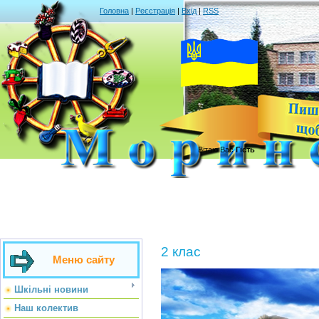
Головна
|
Реєстрація
|
Вхід
|
RSS
Вітаю Вас
Гість
2 клас
Меню сайту
Шкільні новини
Наш колектив