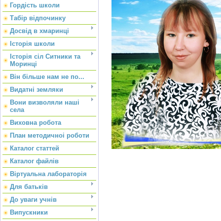
Гордість школи
Табір відпочинку
Досвід в хмаринці
Історія школи
Історія сіл Ситники та
Моринці
Він більше нам не по...
Видатні земляки
Вони визволяли наші
села
Виховна робота
План методичноі роботи
Каталог статтей
Каталог файлів
Віртуальна лабораторія
Для батьків
До уваги учнів
Випускники