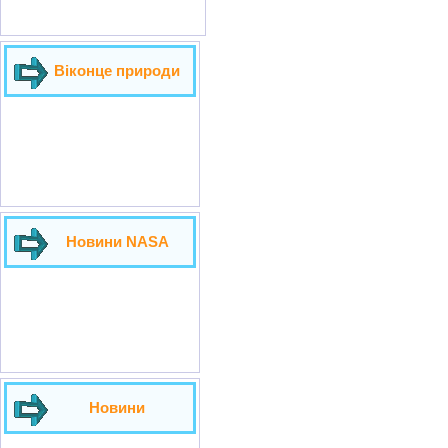
Віконце природи
Новини NASA
Новини